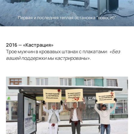
остановки» о холодных
панелях, инфракрасном
обогревателе и
ановка "новосиб"
неэффективности остановки.
2016 — «Кастрация»
Трое мужчин в кровавых штанах с плакатами:
«Без
вашей поддержки мы кастрированы»
.