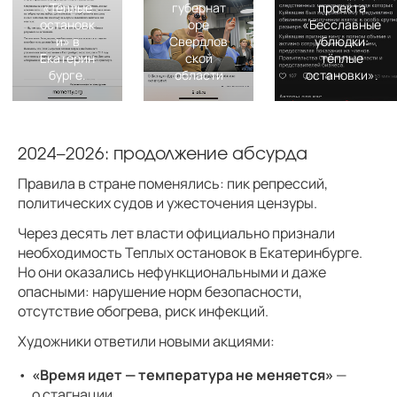
губернат
проекта
оре
«Бесславные
Скриншот 
Свердлов
ублюдки:
Momenty.o
ской
тёплые
губернатора 
области
остановки».
серьезный соп
2024–2026: продолжение абсурда
Правила в стране поменялись: пик репрессий,
политических судов и ужесточения цензуры.
Через десять лет власти официально признали
необходимость Теплых остановок в Екатеринбурге.
Но они оказались нефункциональными и даже
опасными: нарушение норм безопасности,
отсутствие обогрева, риск инфекций.
Художники ответили новыми акциями:
«Время идет — температура не меняется»
—
о стагнации.