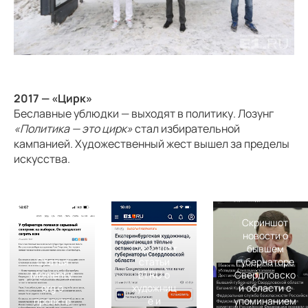
2017 — «Цирк»
Беславные ублюдки — выходят в политику. Лозунг
«Политика — это цирк»
стал избирательной
кампанией. Художественный жест вышел за пределы
искусства.
Скриншот
новости о
Скриншот
бывшем
статьи
губернаторе
E1.RU о
Свердловско
художниц
й области с
е и
упоминанием