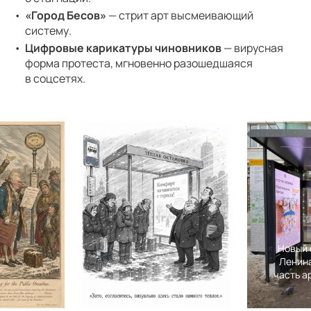
«Город Бесов»
— стрит арт высмеивающий
систему.
Цифровые карикатуры чиновников
— вирусная
форма протеста, мгновенно разошедшаяся
в соцсетях.
Новый остановочный павильон на улице
Ленина в Екатеринбурге с кроватью как
часть арт-документации проекта «Тёплые
остановки».