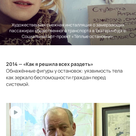
ия о замерзающих
Документация уличной акции «
 в Екатеринбурге.
Снежный объект с табличкой 
 остановки».
ожидании тр
2014 — «Как я решила всех раздеть»
Обнажённые фигуры у остановок: уязвимость тела
как зеркало беспомощности граждан перед
системой.