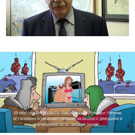
 ублюдки: тёплые
Лени Сморагдова на останов
кцию с девушкой в
участниками акции проекта «Бе
 зимой.
остановки» в Ека