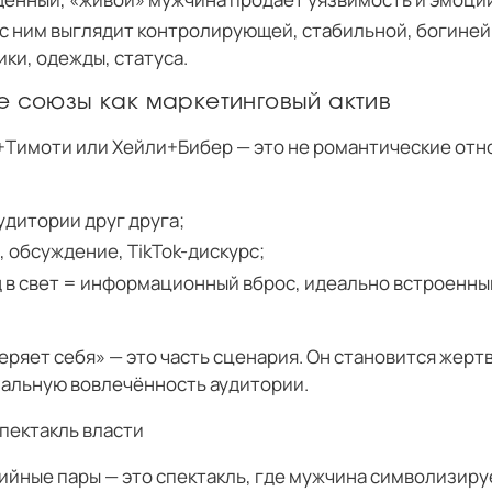
с ним выглядит контролирующей, стабильной, богиней
ки, одежды, статуса.
е союзы как маркетинговый актив
+Тимоти или Хейли+Бибер — это не романтические отно
дитории друг друга;
 обсуждение, TikTok-дискурс;
 в свет = информационный вброс, идеально встроенный
еряет себя» — это часть сценария. Он становится жертв
альную вовлечённость аудитории.
пектакль власти
йные пары — это спектакль, где мужчина символизир