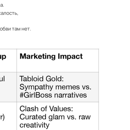
а.
жалость,
юбви там нет.