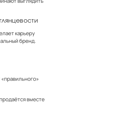
ачинают выглядить
глянцевости
елает карьеру
иальный бренд.
т «правильного»
 продаётся вместе