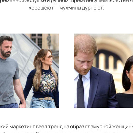
временной Золушке и ручном Шреке несущем золотые 
хорошеют — мужчины дурнеют.
кий маркетинг ввел тренд на образ гламурной женщи