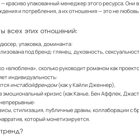
 — красиво упакованный менеджер этого ресурса. Они 
ждения и потребления, а их отношения — это не любовь,
ы всех этих отношений:
дюсер, упаковка, доминанта:
лизована под бренд: глянец, духовность, сексуальнос
ко «влюблена», сколько руководит романом как проект
яет индивидуальность:
ится
инстабойфрендом
(как у Кайли Дженнер),
в эмоциональный кризис (как Канье, Бен Аффлек, Джаст
непрерывные:
зисы, стилизация, публичные драмы, коллаборации с б
нарратив, который монетизируется.
 тренд?