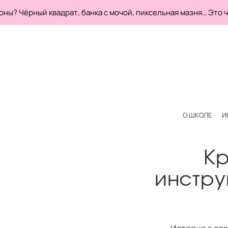
? Чёрный квадрат, банка с мочой, пиксельная мазня… Эт
О ШКОЛЕ
И
Кр
инстру