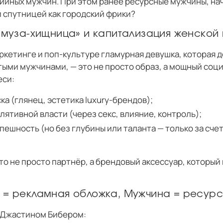
дийных мужчин. При этом ранее ресурсные мужчины, н
 спутницей как городский фрики?
 «муза-хищница» и капитализация женской 
кетинге и поп-культуре гламурная девушка, которая д
атыми мужчинами, — это не просто образ, а мощный соц
еси:
ка (глянец, эстетика luxury-брендов);
ятивной власти (через секс, влияние, контроль);
пешность (но без глубины или таланта — только за сче
то не просто партнёр, а брендовый аксессуар, который
а = рекламная обложка, Мужчина = ресурс
и Джастином Бибером: