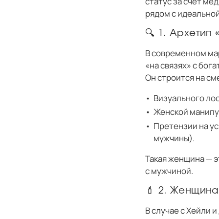
статус за счет ме
рядом с идеальной
🔍 1. Архетип
В современном мар
«на связях» с бог
Он строится на см
Визуального лос
Женской манипул
Претензии на ус
мужчины).
Такая женщина — э
с мужчиной.
💄 2. Женщин
В случае с Хейли 