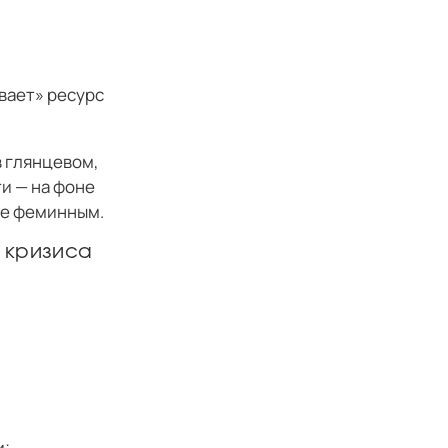
вает» ресурс
в глянцевом,
и — на фоне
же феминным.
о кризиса
и;