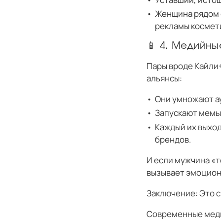
Женщина рядом 
рекламы космети
📱 4. Медийны
Пары вроде Кайли
альянсы:
Они умножают ау
Запускают мемы,
Каждый их выход
брендов.
И если мужчина «т
вызывает эмоцион
Заключение: Это с
Современные меди