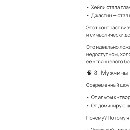
Хейли стала гла
Джастин — стал
Этот контраст ви
и символически до
Это идеально ложи
недоступном, холо
её «глянцевого б
🧠 3. Мужчины
Современный шоу-
От альфы к «тво
От доминирующе
Почему? Потому ч
Уставший, исто