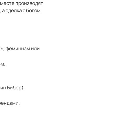
вместе производят
 а сделка с богом
ть, феминизм или
ом.
ин Бибер).
рендами.