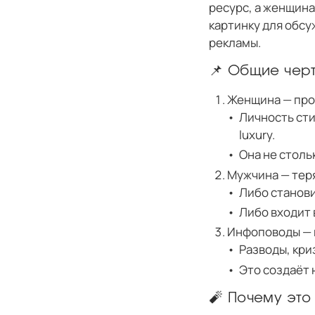
ресурс, а женщина
картинку для обсу
рекламы.
📌 Общие черт
Женщина — про
Личность сти
luxury.
Она не столь
Мужчина — тер
Либо станов
Либо входит 
Инфоповоды — 
Разводы, кри
Это создаёт 
🧨 Почему это