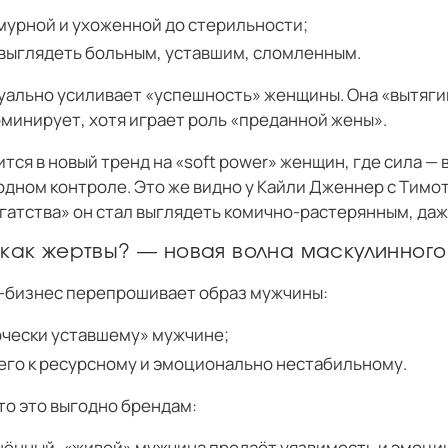
мурной и ухоженной до стерильности;
 выглядеть больным, уставшим, сломленным.
зуально усиливает «успешность» женщины. Она «вытяги
минирует, хотя играет роль «преданной жены».
тся в новый тренд на «soft power» женщин, где сила — 
дном контроле. Это же видно у Кайли Дженнер с Тимот
огатства» он стал выглядеть комично-растерянным, да
 как жертвы? — новая волна маскулинног
бизнес перепрошивает образ мужчины:
рчески уставшему» мужчине;
го к ресурсному и эмоционально нестабильному.
то это выгодно брендам:
щённый, «живой» мужчина продаёт уязвимость и эмоци