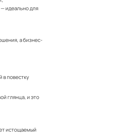
 — идеально для
шения, а бизнес-
 в повестку
ой глянца, и это
ует истощаемый