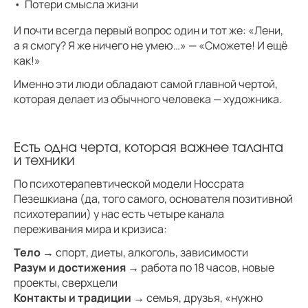
Потери смысла жизни
И почти всегда первый вопрос один и тот же: «Лени,
а я смогу? Я же ничего не умею…» — «Сможете! И ещё
как!»
Именно эти люди обладают самой главной чертой,
которая делает из обычного человека — художника.
Есть одна черта, которая важнее таланта
и техники
По психотерапевтической модели Носсрата
Пезешкиана (да, того самого, основателя позитивной
психотерапии) у нас есть четыре канала
переживания мира и кризиса:
Тело
→ спорт, диеты, алкоголь, зависимости
Разум и достижения
→ работа по 18 часов, новые
проекты, сверхцели
Контакты и традиции
→ семья, друзья, «нужно