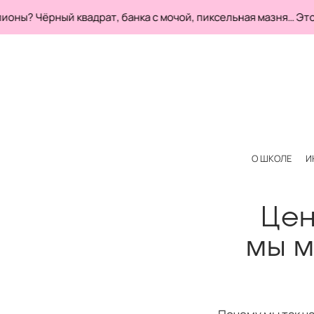
? Чёрный квадрат, банка с мочой, пиксельная мазня… Эт
О ШКОЛЕ
И
Цен
мы м