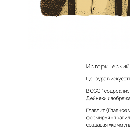
Исторический
Цензура в искусст
В СССР соцреализм
Дейнеки изобража
Главлит (Главное 
формируя «правил
создавая «коммуна