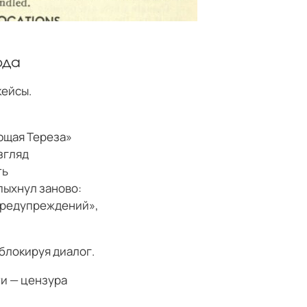
ода
кейсы.
ющая Тереза»
згляд
ть
пыхнул заново:
предупреждений»,
блокируя диалог.
ти — цензура