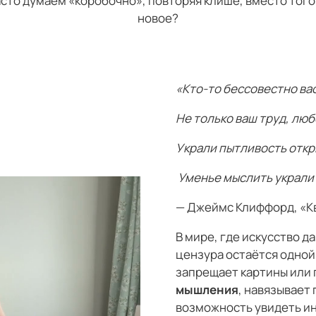
асто думаем «коробочно», повторяя клише, вместо того
новое?
«Кто-то бессовестно ва
Не только ваш труд, люб
Украли пытливость откр
Уменье мыслить украли 
— Джеймс Клиффорд, «К
В мире, где искусство д
цензура остаётся одной 
запрещает картины или
мышления
, навязывает
возможность увидеть ин