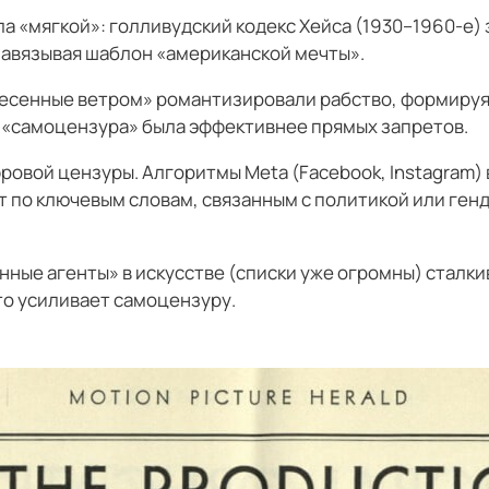
а «мягкой»: голливудский кодекс Хейса (1930–1960-е)
навязывая шаблон «американской мечты».
есенные ветром» романтизировали рабство, формируя
я «самоцензура» была эффективнее прямых запретов.
ровой цензуры. Алгоритмы Meta (Facebook, Instagram) 
 по ключевым словам, связанным с политикой или ген
нные агенты» в искусстве (списки уже огромны) сталк
то усиливает самоцензуру.