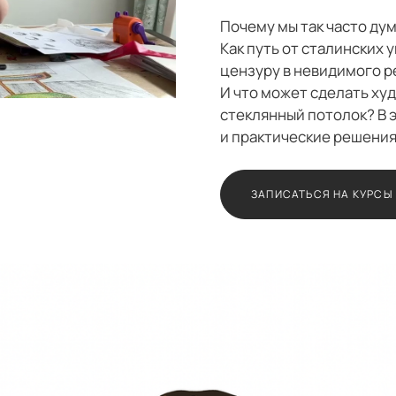
Почему мы так часто ду
Как путь от сталинских 
цензуру в невидимого р
И что может сделать худ
стеклянный потолок? В 
и практические решения
ЗАПИСАТЬСЯ НА КУРСЫ