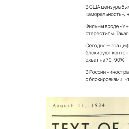
В США цензура был
«аморальность», 
Фильмы вроде «Ун
стереотипы. Така
Сегодня — эра циф
блокируют контент
охват на 70–90%.
В России «иностра
с блокировками, ч