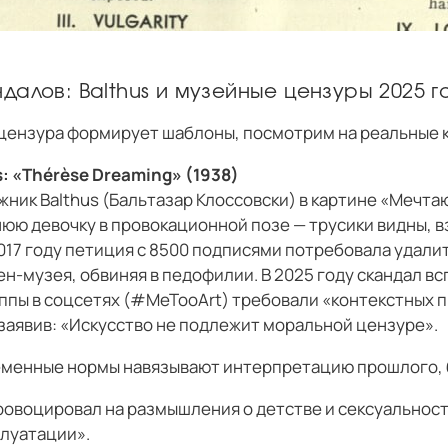
алов: Balthus и музейные цензуры 2025 г
 цензура формирует шаблоны, посмотрим на реальные 
: «Thérèse Dreaming» (1938)
ник Balthus (Бальтазар Клоссовски) в картине «Мечта
юю девочку в провокационной позе — трусики видны, в
017 году петиция с 8500 подписями потребовала удали
н-музея, обвиняя в педофилии. В 2025 году скандал вс
ппы в соцсетях (#MeTooArt) требовали «контекстных 
 заявив: «Искусство не подлежит моральной цензуре».
еменные нормы навязывают интерпретацию прошлого, 
 провоцировал на размышления о детстве и сексуальнос
плуатации».