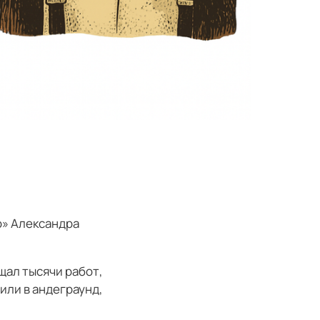
о» Александра
щал тысячи работ,
или в андеграунд,