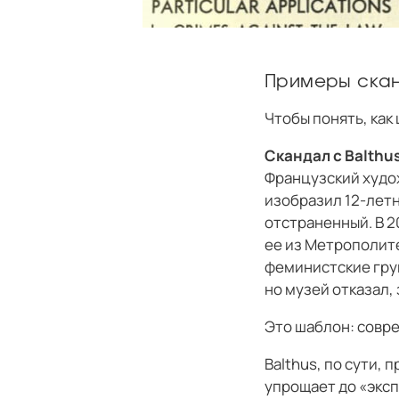
Примеры сканд
Чтобы понять, как
Скандал с Balthus
Французский худож
изобразил 12-летн
отстраненный. В 2
ее из Метрополите
феминистские гру
но музей отказал,
Это шаблон: совр
Balthus, по сути,
упрощает до «экс