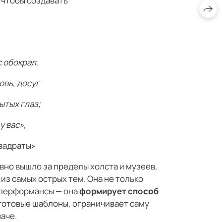
 чтобы создавать
с обокрал.
овь, досуг
ытых глаз;
у вас»,
вадраты»
авно вышло за пределы холста и музеев,
из самых острых тем. Она не только
 перформансы — она
формирует способ
 готовые шаблоны, ограничивает саму
аче.