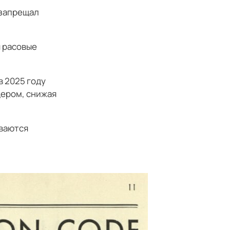
 запрещал
 расовые
в 2025 году
дером, снижая
иваются