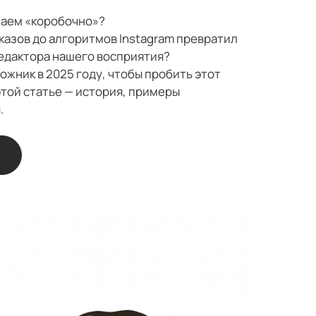
маем «коробочно»?
указов до алгоритмов Instagram превратил
едактора нашего восприятия?
ожник в 2025 году, чтобы пробить этот
этой статье — история, примеры
.