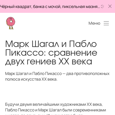
 квадрат, банка с мочой, пиксельная мазня… Это что,
Меню
Марк Шагал и Пабло
Пикассо: сравнение
двух гениев XX века
Марк Шагал и Пабло Пикассо — два противоположных
полюса искусства XX века.
Будучи двумя величайшими художниками XX века,
Пабло Пикассо и Марк Шагал были современниками