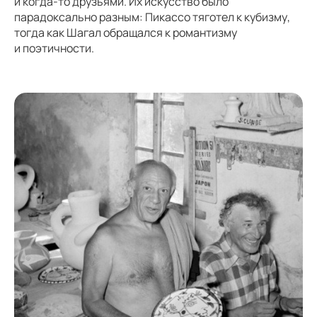
и когда-то друзьями. Их искусство было
парадоксально разным: Пикассо тяготел к кубизму,
тогда как Шагал обращался к романтизму
и поэтичности.