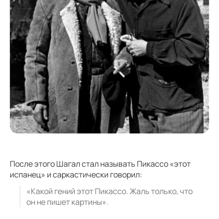
После этого Шагал стал называть Пикассо «этот
испанец» и саркастически говорил:
«Какой гений этот Пикассо. Жаль только, что
он не пишет картины».