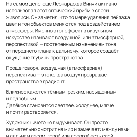
На самом деле, ещё Леонардо да Винчи активно
использовал этот оптический приём в своей
живописи. Он заметил, что по мере удаления пейзажа
цвет и тон объектов меняются под воздействием
атмосферы. Именно этот эффект в визульном
искусстве называют воздушной, или атмосферной,
перспективой — постепенным изменением тона
от переднего плана к дальнему, которое создаёт
ощущение глубины пространства.
Проще говоря, воздушная (атмосферная)
перспектива — это когда воздух превращает
пространство в градиент.
Ближнее кажется тёмным, резким, насыщенным
и подробным.
Далёкое становится светлее, холоднее, мягче
и почти растворяется.
Художник ничего не выдумывает. Он просто
внимательно смотрит на мир и замечает: между нами
и дальним лесом, горой или дорогой есть слой