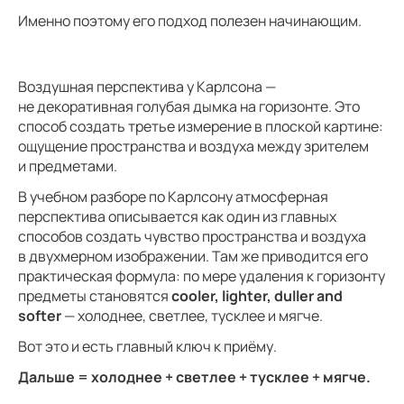
Именно поэтому его подход полезен начинающим.
Воздушная перспектива у Карлсона —
не декоративная голубая дымка на горизонте. Это
способ создать третье измерение в плоской картине:
ощущение пространства и воздуха между зрителем
и предметами.
В учебном разборе по Карлсону атмосферная
перспектива описывается как один из главных
способов создать чувство пространства и воздуха
в двухмерном изображении. Там же приводится его
практическая формула: по мере удаления к горизонту
предметы становятся
cooler, lighter, duller and
softer
— холоднее, светлее, тусклее и мягче.
Вот это и есть главный ключ к приёму.
Дальше = холоднее + светлее + тусклее + мягче.